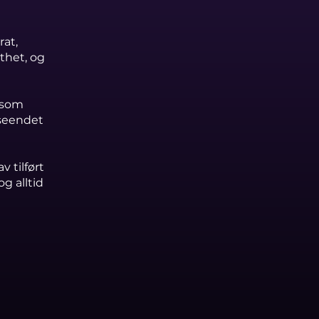
at,
thet, og
 som
tseendet
 tilført
og alltid