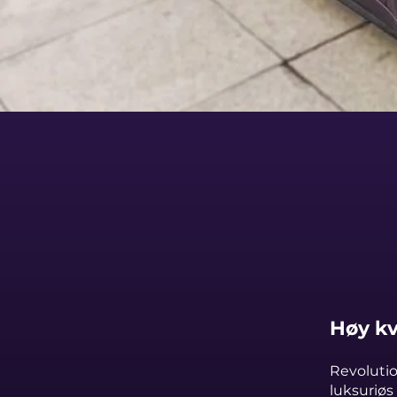
Høy kv
Revoluti
luksuriøs